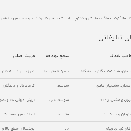
وند. مثلاً ترکیب ماگ، دمنوش و دفترچه یادداشت، هم کاربرد دارد و هم حس هدیه‌ب
ی تبلیغاتی
اطب هدف
سطح بودجه
مزیت اصلی
جعان، شرکت‌کنندگان نمایشگاه
پایین تا متوسط
تیراژ بالا و هزینه کنتر
مندان، مشتریان عادی
متوسط
کاربرد بالا و ماندگاری
ران و مشتریان VIP
متوسط تا بالا
ارزش ادراکی بالا و تصو
ریان و همکاران
متوسط
ایجاد حس صمیمیت و یا
ای تجاری ویژه
بالا
برندسازی سطح بالا و ا