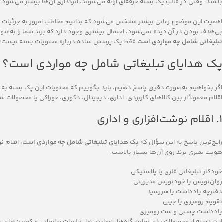
باشند، وقتی در قالب یک بسته حرفه‌ای ارائه می‌شوند، اثرگذاری آن‌ها بیشتر می‌شود.
اهمیت این موضوع زمانی بیشتر مشخص می‌شود که بدانیم مخاطب امروز به جزئیات توج
بی‌هدف بودن در آن دیده نمی‌شود، احتمال بیشتری وجود دارد که برند شما را به‌عن
تبلیغاتی شامل چه مواردی است
فقط یک پرسش ساده درباره محتویات بسته نیست؛ بل
پک هدایای تبلیغاتی شامل چه مواردی است؟
اگر بخواهیم به‌صورت دقیق پاسخ دهیم، باید بگوییم که محتویات این پک بسته به 
اقلام معمولاً از بین کالاهای کاربردی، اداری، دیجیتال، دکوری، خوراکی یا محصولات
۱. اقلام نوشت‌افزاری و اداری
رایج‌ترین پاسخ به این سؤال که
پک هدایای تبلیغاتی شامل چه مواردی است
، اقلام 
هویت بصری برند روی آن‌ها بسیار بالاست.
خودکار تبلیغاتی فلزی یا پلاستیکی
روان‌نویس یا خودنویس مدیریتی
دفترچه یادداشت یا سررسید
تقویم رومیزی یا جیبی
یادداشت چسبی و ست رومیزی
این دسته از محصولات برای نمایشگاه‌ها، همایش‌ها، جلسات سازمانی و کمپین‌های عم