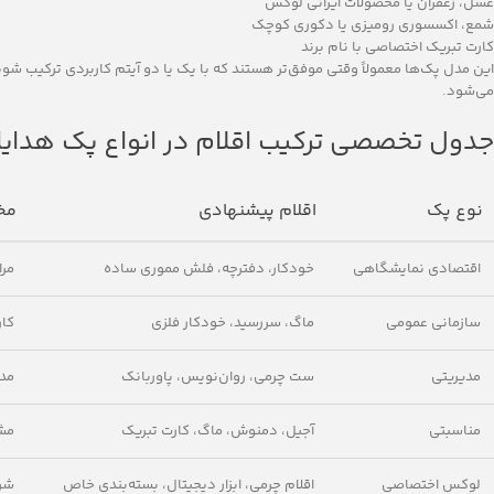
عسل، زعفران یا محصولات ایرانی لوکس
شمع، اکسسوری رومیزی یا دکوری کوچک
کارت تبریک اختصاصی با نام برند
این مدل پک‌ها معمولاً وقتی موفق‌تر هستند که با یک یا دو آیتم کاربردی ترکیب ش
می‌شود.
جدول تخصصی ترکیب اقلام در انواع پک هدایا
نوع پک
اقلام پیشنهادی
مخ
اقتصادی نمایشگاهی
خودکار، دفترچه، فلش مموری ساده
مرا
سازمانی عمومی
ماگ، سررسید، خودکار فلزی
کار
مدیریتی
ست چرمی، روان‌نویس، پاوربانک
مدی
مناسبتی
آجیل، دمنوش، ماگ، کارت تبریک
مشت
لوکس اختصاصی
اقلام چرمی، ابزار دیجیتال، بسته‌بندی خاص
شرک