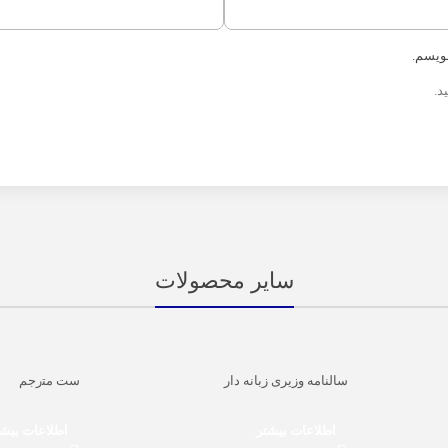
نویسم.
د.
سایر محصولات
سالنامه وزیری زبانه دار
ﺳﺖ ﻣﺘرﺟﻢ
اطلاعات بیشتر
اطلاعات بیش