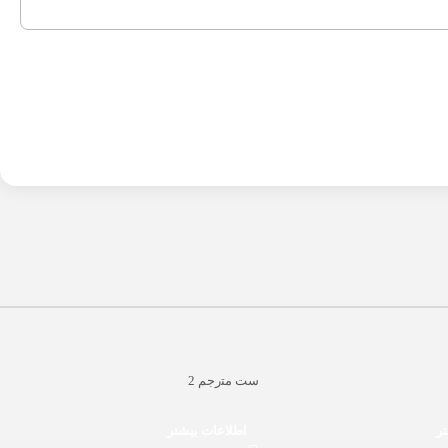
ﺳﺖ ﻣﺘرﺟﻢ 2
تر
اطلاعات بیشتر