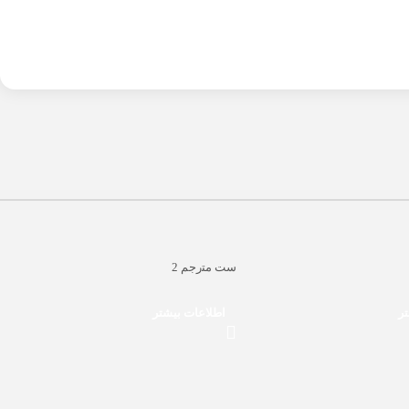
ﺳﺖ ﻣﺘرﺟﻢ 2
تر
اطلاعات بیشتر