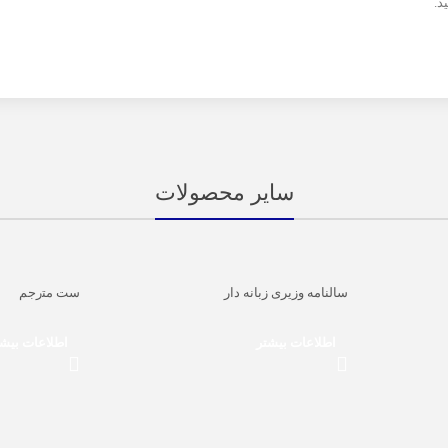
د.
سایر محصولات
سالنامه وزیری زبانه دار
ﺳﺖ ﻣﺘرﺟﻢ
اطلاعات بیشتر
اطلاعات بیش